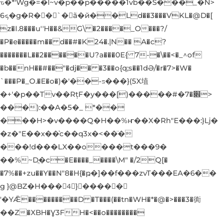
ԏ�*'Wg�=�l
~v�p��p�����1vb��S���_�N>
6ܟ�g�R�񶻌�`�ã�й��Ld��3���VKL�@D�[
z�I.8���u''H��&G\ �2����_O���?/
�P�e�����m�� d��#�K24�.|N�� A�c?
�������L��2������U?a���0E{ 7-�\��<�_^of
�b��nH��#��"�dj�� �3��o{q;s��1dƏ/�r�7>�W�
`���P�_O.�E�o�)�'��-ƽ���}(5X埴
�+'�p��Tv��RțF�y���[)�����#�׎�7>
���):��A�5�_ *��
���H>�v����Q�H��%ҥ��X�Rh"E���:}Lj�
�z�"E��x��͛c��q3x�<��̈�
���!d���LX��o���t���9�
��%~Dֳ�c�E����_����\M" �/2Q[�
�7%��+zu��Y��N"8�H{�ҏ�]��f���zvT���EA�6��
g }@BZ�H���4َ}�����
'�YǢ���������D �T���(��tn�WH�*�@�>���3�衠
��Z�XBH�Ɣ3FH�<��o��������