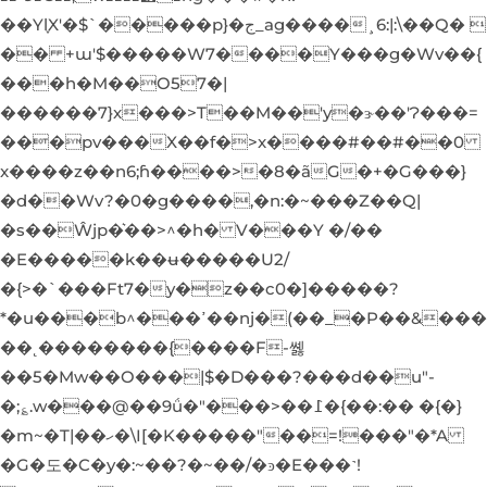
��Yl֪X'�$`�����p}�ج_ag����¸6:|:\��Q� 
�� +ɯ'$�����W7����Y���g�Wv��{
���h�M��O57�|
������7}x���>T��M��'y�ɝ��'Ɂ���=
���pv���X��f�>x����#��#��0
x����z��n6;ɦ����>�8�ãG�+�G���}
�d��Wv?�0�g����,�n:�~���Z��Q|
�s��Ŵjp�͛��>^�h� V���Y �/��
�E�����k��ʉ�����U2/
�{>�`���Ft7�y�z��c0�]�����?
*�u���b^���ߴ��ǌ�(��_�P��&���
��˛��������{����F-쏋
��5�Mw��O���|$�D���?���d��u"-
�;؏.w���@��9ǘ�"���>��߁�{��:�� �{�}
�m~�T|��ހ�\I[�K�����"��=!���"�*A
�G�도�C�y�:~��?�~��/�ͽ�E���˺!