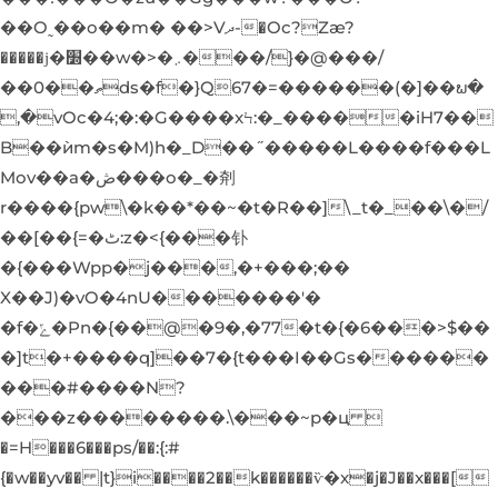
��O˷��o��m� ��>Vދ-�Oc?Zæ?
�����ϳ�׽��w�>�܇���/}�@���/
��0��ތds�f�}Q67�=������(�]��ພ�
,�vOc�4;�:�G����xϞ:�_�����iH7��
B��ѝm�s�M)h�_D��˝�����L����f���L
Mov��a�ڞ���o�_�㓫
r����{pw\�k��*��~�t�R��]\_t�_��\�/
��[��{=�ٹ:z�<{���钋
�{���Wpp�j���,�+���;��
X��J)�vO�4nU�������'�
�f�ݻ�Pn�{��@�9�,�77�t�{�6���>$��
�]t�+����q]��7�{t���I��Gs������
���#����N?
���z��������.\���~p�ц 
�=H���6���ps/��:{:#
{�w��yv�� |t}i����2��k������ѷ�x�j�J��x���[