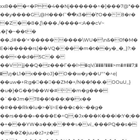
xx8���<�P�4��Nj������^�]���7@*��
��y����G,@H���I՟��x3��\*O��8�r�
�Z��8�,]\���./����<:A��cV~
.�['�~��t�
��ك#��'+'���������\WU�\n&�0f�M�
E�ï�����rs]��VQ����m�t��y�_�_}?:�
��<��d�5C� �
��Vjj��Q�z���Г��l>�qV/.���ř���>m�#��7;�
�\ԓ�L1�x���oJ]� O��w�y��U""�^e|
��uw�+R:g�󫇓����ZM�+/N��f��.� OOuU_}
�u�]�G��9��W�#�m�g���
�`��Jm�78��!���:�̕�x��
�#���Rk�lu�>�\l^E���c�k~��g�
��rs����»����E�^Q,�Jx���K���i�:Y�;��
�+���YW�a��;�ܼ���ԏ�vέ_���PQ��s�
���Z�juu�zJ+ֵz�