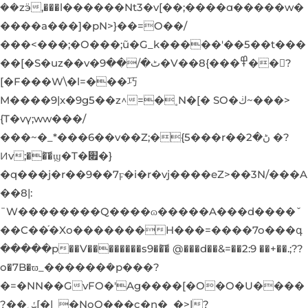
��zӭ,���l������Nt3�v[��;����ɑ�
����w�
����a���]�pN>}��=O��/
���<���;�O���;ũ�G_k�����'��5��t���
��[�S�uz��v�ٹ�/��9�V��߾���}8��?
[�F���W\�l=���巧
M����9|x�9g5��z^=�˳N�[� SO�ڬ~���>
{T�vү;ww���/
���~�_*���6��v��Z;�{5���r��ڻ�2 �?
Ͷv;��͝�ϣ�T�׏�}
�q���j�r��9��7ϝ�i�r�vj����eZ>��3N/���A
��8|:
¯W��������Q����ɷ�����A���d����ˇ
��C��֡�Xo�������H���=����7o���գ
�����p��V��������s9��͝� @���d��&=��2:9 ��+��.;??
o�7B�ϖ_������ܿ�p���?
�=�NN��GvFO�'Ag����[�O�O�U����
?��ݽ[�|_�NoO���c�n�_�>|?