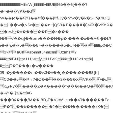
����������M�nW[�����v��U�{�6ӗ��6[���?
�=���7K��3
W��{c��>(�����jͼJy�mw�y�k�SHf�nOQ
�L��w�ִN5x�l��n~]QS8�F���#�]a6X�VKqR�
�tw�//�����R�^���-
l�9V��q{��em����N�p� ���'�x��A6>|(�b?
i��4.��t���8>������ô�qӍ��P���р0�Ҫ
q> �01=sb���t5^��9��Jz�hz?
����B��.a���jwy ���VK������Jv:�n�|
�Ꮯ�T���z�w����
J9_�y�����/_��wJ�v��j����;���85{K]
C0��v�P`r7�Z����S��9�X.VK�\�o
xڥRy�����Z�K�����ˁ���|��Q���K/
�-@�~�=G
���0X���/M��.8BرT�VkW+ܕu��4J������Ec
F�T ��b������J��i�l��;����xX�(