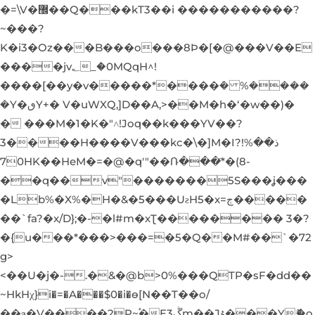
�=\V�޼��Q���kT3��i �����������?
~���?
K�i3�Oz���B���o���8Þ�[�@���V��E
����jv؂_�0MQqH^!
����[��y�v�����*����݁� %����
�Y�ٯY+� V�uWXQ,]D��A,>��M�h�ʻ�w��)�
� ���M�1�K�"˄!Joq��k���YV��?
3����H����V���kc�\�]M�Iذ��%!?
70HK��HeM�=�@�q'"��Ռ���҃*�(8-
��q��v"�������5S���ʝ���
�Lb%�X%�H�&�5���UƨH5�x=ڄ�����
��`fa?�x/D};�-�l#m�xƮ�������� 3�?
�{u���*���>���=�5�Q��M#��`�72
g>
<��U�j�-.�&�@b>0%���QTP�sF�dd��
~HkHχ}i�=�A���$0�i�ѳ[N��T��o/
��ϧ�V����2P~֠�Eڴ3m��Jۇ���Yޮ�o