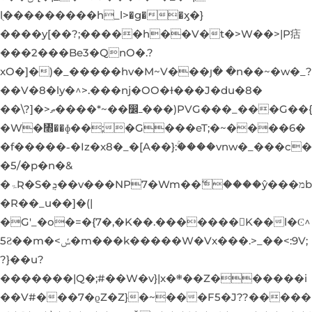
lֻ���������h_l>�g��ӽ�}
����y[��?;�����h��V�t�>W��>|P㽽
���2���Be3�QnO�.?
xO�]�)�_�����hv�M~V���յ� �n��~�w�_?
��V�8�ly�^>.���nj�OO�Ɨ���J�du�8�
��\?]�>ތ����*~��෼ߺ���)PVG���_���G��{
�W�㇭��ɸ��;�G���eT;�~����6�
�f�����˗�Iz�x8�_�[A��}:ۚ����vnw�_���c�
�5/�p�n�&
�ۃƦ�S�ܯ��v���NP7�Wm��ޭ����ŷ���מb
�R��_u��]�(|
�G'_�o�=�{7�,�K��.�������K��l�Ͼ^
5Ƨ��m�<ݽ�m���k�����W�Vx���.>_��<:9V;
?}��u?
�������|Q�;#��W�v}|x�܍��Z������i
��V#���7�ϱZ�Z}�~���F5�J??�����