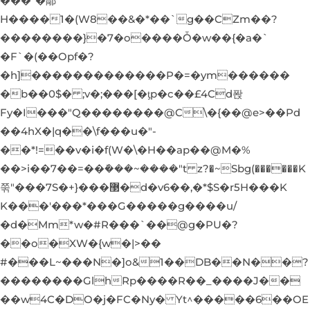
���"�鄗
H����1�(W8��&�*��`g��CZm��?
��������}�7�o����Ȱ�w��{�a�`
�F`�(��Opf�?
�h]�������������P�=�ym������
�b��0$� ;v�;���[�ƫp�c��£4Cd퐍
Fy�I���"Q��������@C\�{��@e>��Pd
��4hX�|q��\f���u�"-
��*!=��v�i�f(W�\�H��ap��@M�%
��>i��7��=��ܽ���~����"t z?�~Sbg(������K
쭊"���7S�+}���޳�d�v6��,�*$S�r5H���K
K���'���*���G�����g����u/
�d�Mm*w�#R���`��@g�PU�?
��o�XW�{w�|>��
#���L~���N�]o&1��DB��N��?
��������GlhRp����R��_����J��
��w4C�DO�j�FC�Ny� Yt^�����6��OE